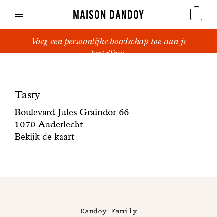
MAISON DANDOY
Voeg een persoonlijke boodschap toe aan je
Speculoos
bestelling.
Boutique
Koekjes
Tasty
Tasty
Suikerbrood en peperkoek
Boulevard Jules Graindor 66
Cakes
1070 Anderlecht
Bekijk de kaart
Snoepgoed
Wafels
Maison
Relatiegeschenken
Dandoy
Dandoy Family