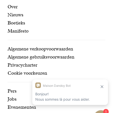
certifi
Aanbevolen
Secundaire
Over
Nieuws
pagina's
navigatie
Boetieks
Manifesto
Conditions
Algemene verkoopvoorwaarden
Algemene gebruiksvoorwaarden
Privacycharter
Cookie voorkeuren
Ontdek
Pers
Jobs
onze
Evenementen
geschiedenis