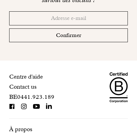
Merci!
Adresse
Consultez
email
votre
boite
Confirmer
mail
pour
finaliser
votre
inscription.
Maiso
Informations
Centre d'aide
Contact us
Dando
de
BE0441.923.189
is
contact
BCorp
certifi
Pages
Navigation
À propos