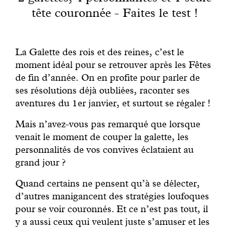
Engagé avec bon sens
tête couronnée - Faites le test !
Manifesto
La Galette des rois et des reines, c’est le
moment idéal pour se retrouver après les Fêtes
Dandoy Family
de fin d’année. On en profite pour parler de
ses résolutions déjà oubliées, raconter ses
Boutiques
aventures du 1er janvier, et surtout se régaler !
Mais n’avez-vous pas remarqué que lorsque
Mon compte
venait le moment de couper la galette, les
personnalités de vos convives éclataient au
E-Shop
grand jour ?
Quand certains ne pensent qu’à se délecter,
d’autres manigancent des stratégies loufoques
pour se voir couronnés. Et ce n’est pas tout, il
y a aussi ceux qui veulent juste s’amuser et les