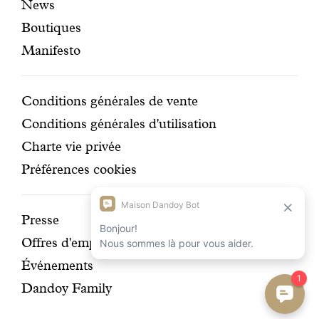
News
mises
secondaire
Boutiques
en
Manifesto
avant
Conditions
Conditions générales de vente
Conditions générales d'utilisation
Charte vie privée
Préférences cookies
Découvrir
Presse
Offres d'emplois
notre
Événements
histoire
Dandoy Family