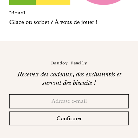
Rituel
Glace ou sorbet ? À vous de jouer !
Dandoy Family
Recevez des cadeaux, des exclusivités et
surtout des biscuits !
Merci!
Adresse
Consultez
email
votre
boite
Confirmer
mail
pour
finaliser