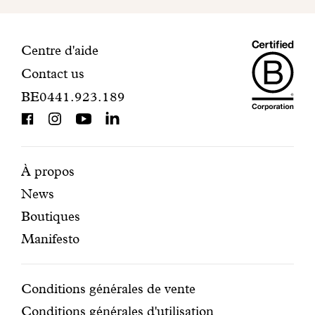
votre
inscription.
Maiso
Informations
Centre d'aide
Contact us
Dando
de
BE0441.923.189
is
contact
BCorp
certifi
Pages
Navigation
À propos
News
mises
secondaire
Boutiques
en
Manifesto
avant
Conditions
Conditions générales de vente
Conditions générales d'utilisation