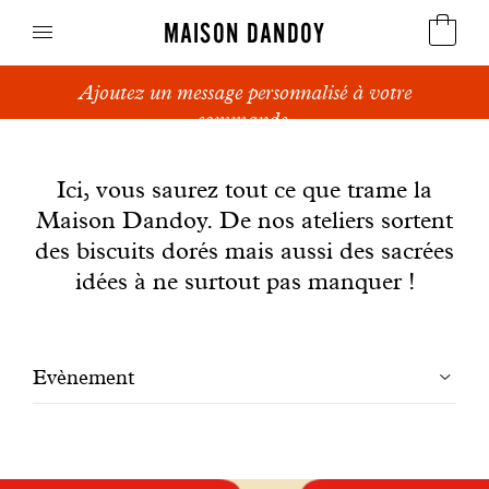
MAISON DANDOY
Ajoutez un message personnalisé à votre
Speculoos
commande.
News
Biscuits
Ici, vous saurez tout ce que trame la
Maison Dandoy. De nos ateliers sortent
Pains sucrés
des biscuits dorés mais aussi des sacrées
Gâteaux
idées à ne surtout pas manquer !
Friandises
Filtrer
Evènement
Gaufres
les
Cadeaux d'affaires
articles