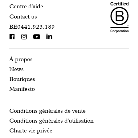
Maiso
Informations
Centre d'aide
Contact us
Dando
de
BE0441.923.189
is
contact
BCorp
certifi
Pages
Navigation
À propos
News
mises
secondaire
Boutiques
en
Manifesto
avant
Conditions
Conditions générales de vente
Conditions générales d'utilisation
Charte vie privée