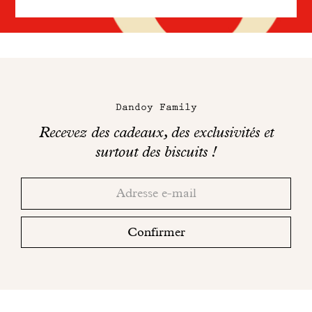
Maison
Dandoy
Dandoy Family
sur
Recevez des cadeaux, des exclusivités et
les
surtout des biscuits !
réseaux
Merci!
Adresse
Consultez
sociaux
email
votre
boite
Confirmer
mail
pour
finaliser
votre
inscription.