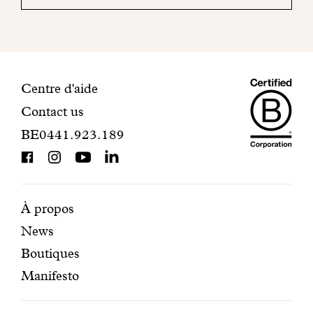
mail
pour
finaliser
votre
inscription.
Maiso
Informations
Centre d'aide
Contact us
Dando
de
BE0441.923.189
is
contact
BCorp
certifi
Pages
Navigation
À propos
News
mises
secondaire
Boutiques
en
Manifesto
avant