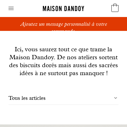
MAISON DANDOY
Ajoutez un message personnalisé à votre
Speculoos
commande.
News
Biscuits
Ici, vous saurez tout ce que trame la
Maison Dandoy. De nos ateliers sortent
Pains sucrés
des biscuits dorés mais aussi des sacrées
Gâteaux
idées à ne surtout pas manquer !
Friandises
Filtrer
Tous les articles
Gaufres
les
Cadeaux d'affaires
articles