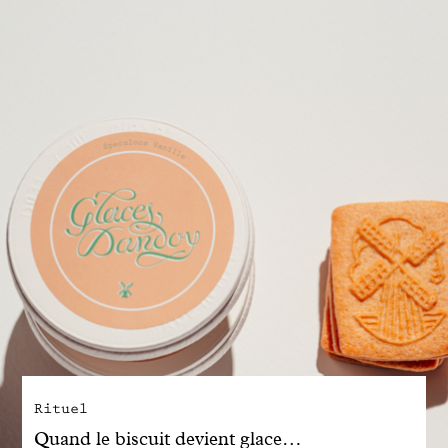
Engagé avec bon sens
Manifesto
Dandoy Family
Boutiques
Mon compte
E-Shop
Rituel
Quand le biscuit devient glace…