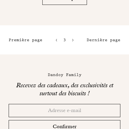
Première page
3
4
Dernière page
1
5
2
6
Maison
Dandoy
Dandoy Family
sur
Recevez des cadeaux, des exclusivités et
les
surtout des biscuits !
réseaux
Merci!
Adresse
Consultez
sociaux
email
votre
boite
Confirmer