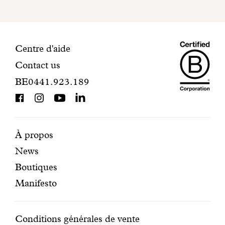
finaliser
votre
inscription.
Maiso
Informations
Centre d'aide
Contact us
Dando
de
BE0441.923.189
is
contact
BCorp
certifi
Pages
Navigation
À propos
News
mises
secondaire
Boutiques
en
Manifesto
avant
Conditions
Conditions générales de vente