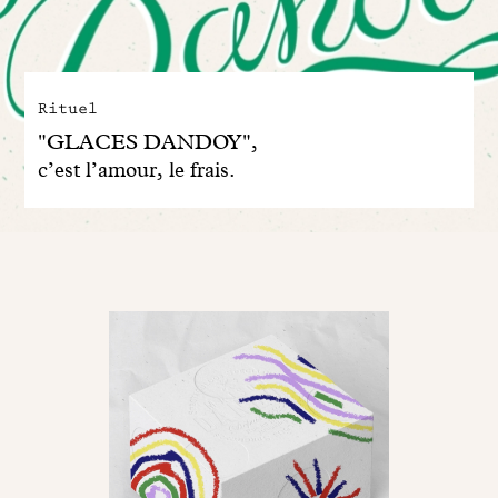
Rituel
"GLACES DANDOY",
c’est l’amour, le frais.