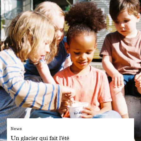
Engagé avec bon sens
Manifesto
Dandoy Family
Boutiques
Mon compte
E-Shop
News
Un glacier qui fait l'été