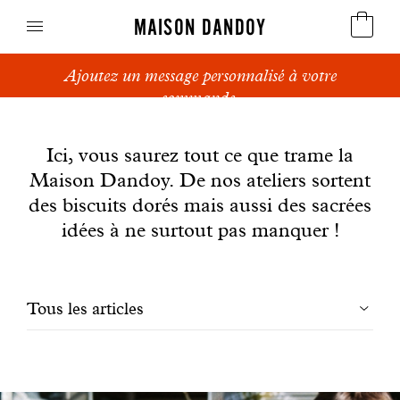
MAISON DANDOY
Ajoutez un message personnalisé à votre
Speculoos
commande.
News
Biscuits
Ici, vous saurez tout ce que trame la
Maison Dandoy. De nos ateliers sortent
Pains sucrés
des biscuits dorés mais aussi des sacrées
Gâteaux
idées à ne surtout pas manquer !
Friandises
Filtrer
Tous les articles
Gaufres
les
Cadeaux d'affaires
articles