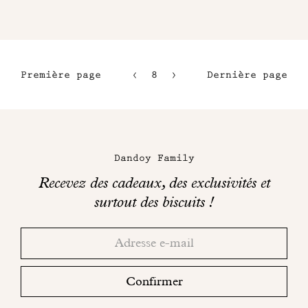
Première page
8
9
Dernière page
5
10
6
11
Maison
7
Dandoy
Dandoy Family
sur
Recevez des cadeaux, des exclusivités et
les
surtout des biscuits !
réseaux
Merci!
Adresse
Consultez
sociaux
email
votre
boite
Confirmer
mail
pour