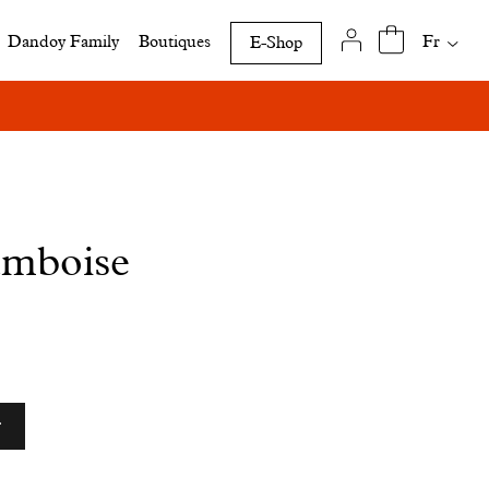
Traduct
Fr
Dandoy Family
Boutiques
E-Shop
disponi
de
cette
page
amboise
r