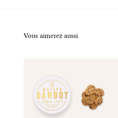
À
voir
également
Vous aimerez aussi