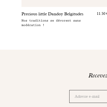
Precious little Dandoy Belgitudes
11.50 
Nos traditions se dévorent sans
modération !
Recevez 
Merci!
Consultez
Adresse
votre
email
boite
mail