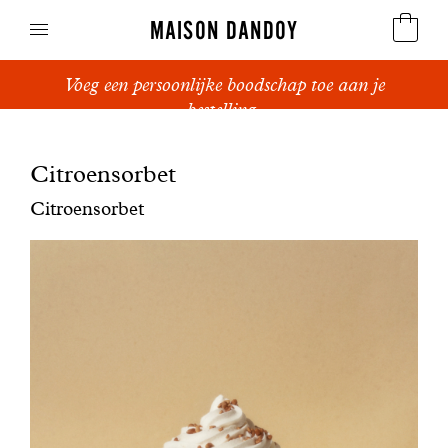
MAISON DANDOY
Voeg een persoonlijke boodschap toe aan je
Speculoos
bestelling.
Koekjes
Citroensorbet
Suikerbrood en peperkoek
Citroensorbet
Cakes
Snoepgoed
Wafels
Relatiegeschenken