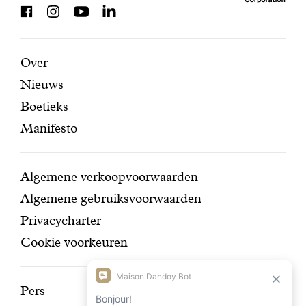
BCorp
certifi
Aanbevolen
Secundaire
Over
Nieuws
pagina's
navigatie
Boetieks
Manifesto
Conditions
Algemene verkoopvoorwaarden
Algemene gebruiksvoorwaarden
Privacycharter
Cookie voorkeuren
Ontdek
Pers