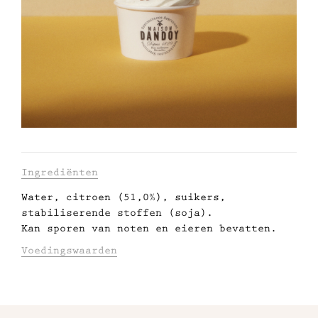
Met gezond verstand
Manifesto
Dandoy Family
Boetieks
Informatie
Ingrediënten
Mijn account
Water, citroen (51,0%), suikers,
over
stabiliserende stoffen (soja).
E-shop
dit
Kan sporen van noten en eieren bevatten.
product
Voedingswaarden
Voor 100g: Energie (kJ/kcal): 577/138,
Vetstoffen (g)/waarvan verzadigd (g):
0.1/0, Koolhydraten (g)/waarvan suikers
Bekijk