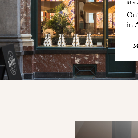
Nieu
Ont
in 
Me