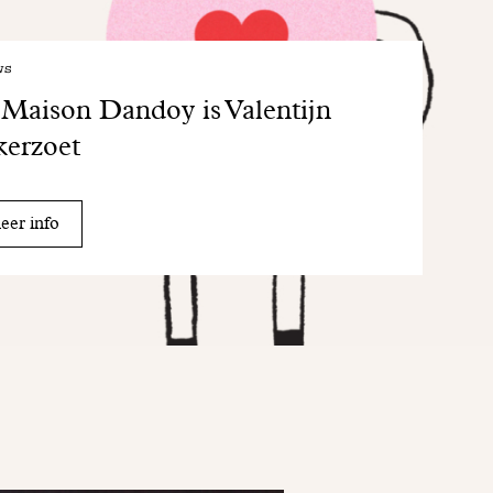
ws
 Maison Dandoy is Valentijn
kerzoet
er info