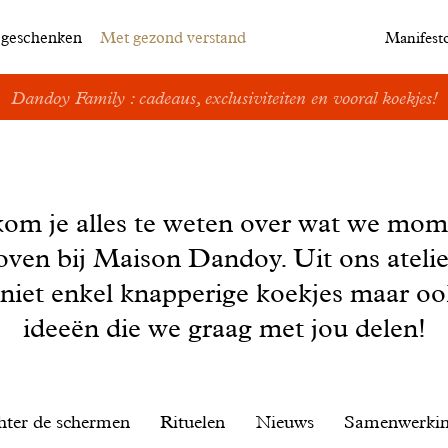
egeschenken
Met gezond verstand
Manifest
Dandoy Family : cadeaus, exclusiviteiten en vooral koekjes!
kom je alles te weten over wat we mom
oven bij Maison Dandoy. Uit ons ateli
 niet enkel knapperige koekjes maar o
ideeën die we graag met jou delen!
hter de schermen
Rituelen
Nieuws
Samenwerki