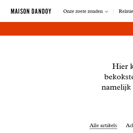
Navigatie
MAISON DANDOY
Onze zoete zonden
Relati
Nieuws
Hier 
bekokst
namelijk
Filtrer
Alle artikels
Ac