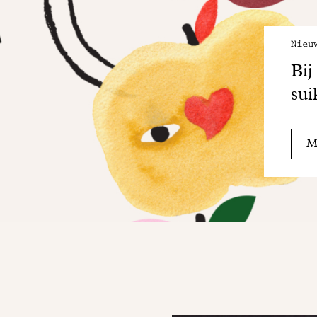
Nieu
Bij
sui
Me