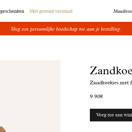
egeschenken
Met gezond verstand
Manifest
Voeg een persoonlijke boodschap toe aan je bestelling.
Zandkoe
Zandkoekjes met 
9.90€
Voeg toe aan wi