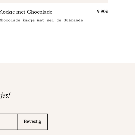
Koekje met Chocolade
9.90€
Chocolade kœkje met sel de Guérande
jes!
Bevestig