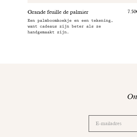
Grande feuille de palmier
7.50
Een palmboomkoekje en een tekening,
want cadeaus zijn beter als ze
handgemaakt zijn.
Ont
Bedankt!
Controleer
Adresse
uw
email
mailbox
om