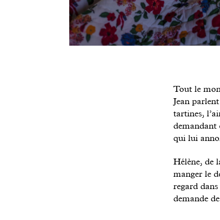
Tout le mond
Jean parlent
tartines, l’a
demandant ce
qui lui anno
Hélène, de l
manger le de
regard dans 
demande de q