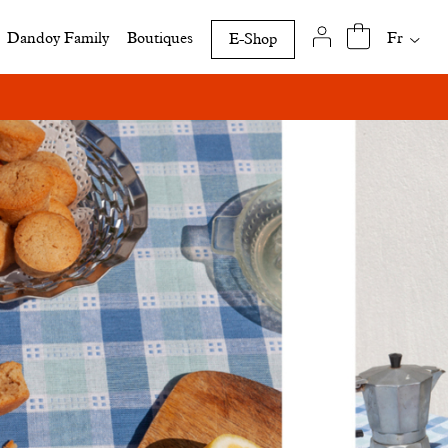
Traduct
Fr
Dandoy Family
Boutiques
E-Shop
disponi
de
ts !
cette
page