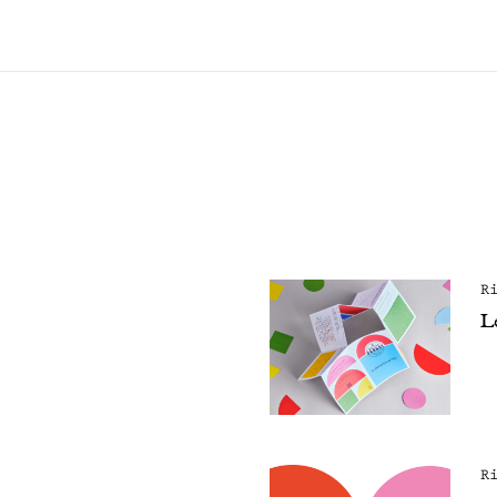
R
Le
R