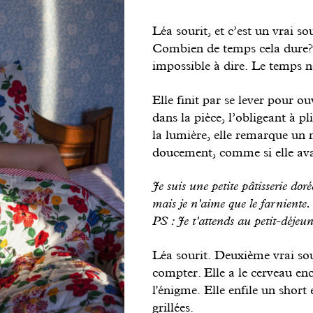
Léa sourit, et c’est un vrai so
Combien de temps cela dure?
impossible à dire. Le temps ne
Elle finit par se lever pour ou
dans la pièce, l’obligeant à pl
la lumière, elle remarque un m
doucement, comme si elle avai
Je suis une petite pâtisserie dor
mais je n'aime que le farniente.
PS : Je t'attends au petit-déjeun
Léa sourit. Deuxième vrai sou
compter. Elle a le cerveau e
l'énigme. Elle enfile un short 
grillées.