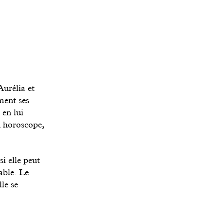
Aurélia et
ment ses
 en lui
on horoscope,
i elle peut
able. Le
lle se