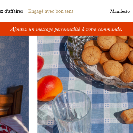
 d'affaires
Engagé avec bon sens
Manifesto
doy Family : des cadeaux, des exclusivités et surtout des biscui