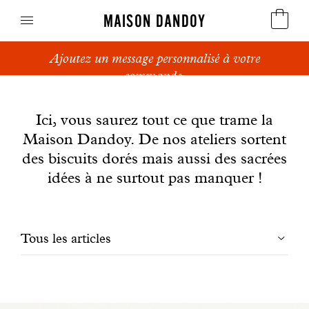
MAISON DANDOY
Ajoutez un message personnalisé à votre
Speculoos
commande.
News
Biscuits
Ici, vous saurez tout ce que trame la
Maison Dandoy. De nos ateliers sortent
Pains sucrés
des biscuits dorés mais aussi des sacrées
Gâteaux
idées à ne surtout pas manquer !
Friandises
Filtrer
Tous les articles
Gaufres
les
Cadeaux d'affaires
articles