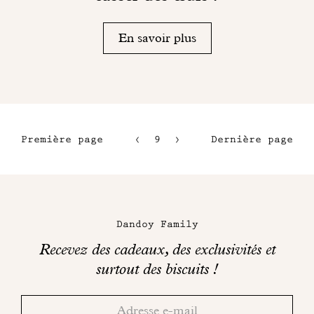
En savoir plus
Première page
9
10
Dernière page
6
11
7
12
Maison
8
Dandoy
Dandoy Family
sur
Recevez des cadeaux, des exclusivités et
les
surtout des biscuits !
réseaux
Merci!
Adresse
Consultez