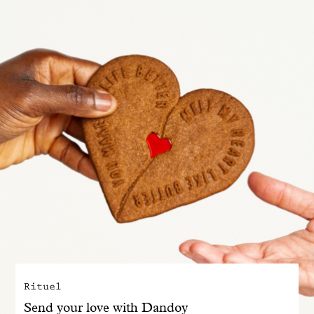
Engagé avec bon sens
Manifesto
Dandoy Family
Boutiques
Mon compte
E-Shop
Rituel
Send your love with Dandoy