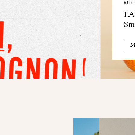
Ritu
LAB
Smu
Me