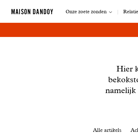
Navigatie
MAISON DANDOY
Onze zoete zonden
Relati
Nieuws
Hier 
bekokst
namelijk
Filtrer
Alle artikels
Ac