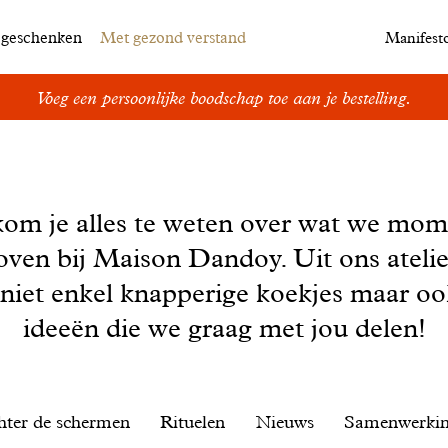
egeschenken
Met gezond verstand
Manifest
Voeg een persoonlijke boodschap toe aan je bestelling.
kom je alles te weten over wat we mom
oven bij Maison Dandoy. Uit ons ateli
 niet enkel knapperige koekjes maar o
ideeën die we graag met jou delen!
hter de schermen
Rituelen
Nieuws
Samenwerki