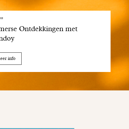
ws
merse Ontdekkingen met
ndoy
er info