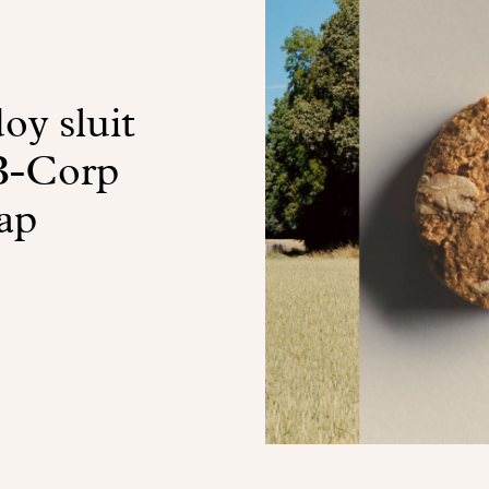
y sluit
 B-Corp
ap