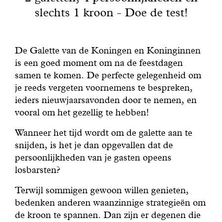
Met gezond verstand
slechts 1 kroon - Doe de test!
Manifesto
De Galette van de Koningen en Koninginnen
is een goed moment om na de feestdagen
Dandoy Family
samen te komen. De perfecte gelegenheid om
je reeds vergeten voornemens te bespreken,
Boetieks
ieders nieuwjaarsavonden door te nemen, en
vooral om het gezellig te hebben!
Mijn account
Wanneer het tijd wordt om de galette aan te
snijden, is het je dan opgevallen dat de
E-shop
persoonlijkheden van je gasten opeens
losbarsten?
Terwijl sommigen gewoon willen genieten,
bedenken anderen waanzinnige strategieën om
de kroon te spannen. Dan zijn er degenen die