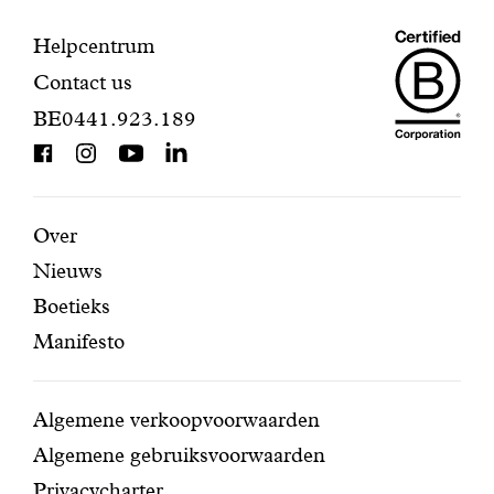
voltooien.
Maiso
Contactinformatie
Helpcentrum
Contact us
Dando
BE0441.923.189
is
BCorp
certifi
Aanbevolen
Secundaire
Over
Nieuws
pagina's
navigatie
Boetieks
Manifesto
Conditions
Algemene verkoopvoorwaarden
Algemene gebruiksvoorwaarden
Privacycharter