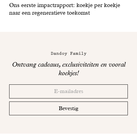
Ons eerste impactrapport: koekje per koekje
naar een regeneratieve toekomst
Dandoy Family
Ontvang cadeaus, exclusiviteiten en vooral
koekjes!
Bedankt!
Adresse
Controleer
email
uw
mailbox
Bevestig
om
uw
inschrijving
te