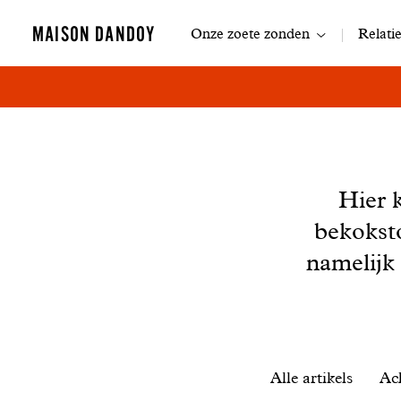
Navigatie
MAISON DANDOY
Onze zoete zonden
Relati
Nieuws
Hier 
bekokst
namelijk
Filtrer
Alle artikels
Ac