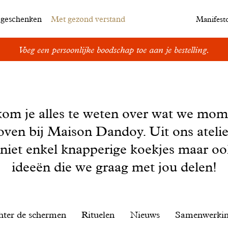
egeschenken
Met gezond verstand
Manifest
Voeg een persoonlijke boodschap toe aan je bestelling.
kom je alles te weten over wat we mom
oven bij Maison Dandoy. Uit ons ateli
 niet enkel knapperige koekjes maar o
ideeën die we graag met jou delen!
hter de schermen
Rituelen
Nieuws
Samenwerki