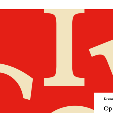
Even
Op 