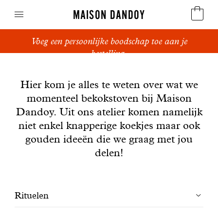
MAISON DANDOY
Voeg een persoonlijke boodschap toe aan je
Speculoos
bestelling.
Nieuws
Koekjes
Hier kom je alles te weten over wat we
momenteel bekokstoven bij Maison
Suikerbrood en peperkoek
Dandoy. Uit ons atelier komen namelijk
Cakes
niet enkel knapperige koekjes maar ook
gouden ideeën die we graag met jou
Snoepgoed
delen!
Wafels
Filtrer
Rituelen
Relatiegeschenken
les