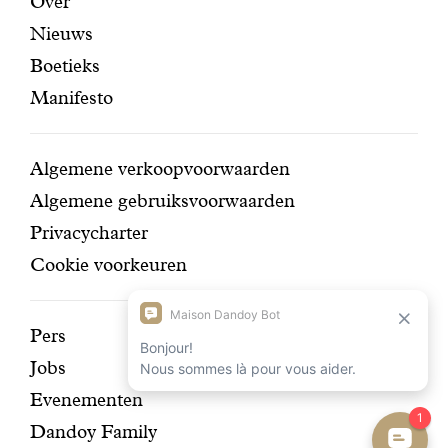
Aanbevolen
Secundaire
Over
Nieuws
pagina's
navigatie
Boetieks
Manifesto
Conditions
Algemene verkoopvoorwaarden
Algemene gebruiksvoorwaarden
Privacycharter
Cookie voorkeuren
Ontdek
Pers
Jobs
onze
Evenementen
geschiedenis
Dandoy Family