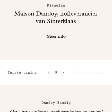
Rituelen
Maison Dandoy, hofleverancier
van Sinterklaas
Meer info
Eerste pagina
9
Laatste pagina
6
7
Maison
8
Dandoy
Dandoy Family
op
Ontvang cadeaus, exclusiviteiten en vooral