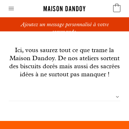
MAISON DANDOY
Ajoutez un message personnalisé à votre
Speculoos
commande.
News
Biscuits
Ici, vous saurez tout ce que trame la
Maison Dandoy. De nos ateliers sortent
Pains sucrés
des biscuits dorés mais aussi des sacrées
Gâteaux
idées à ne surtout pas manquer !
Friandises
Filtrer
Gaufres
les
Cadeaux d'affaires
articles