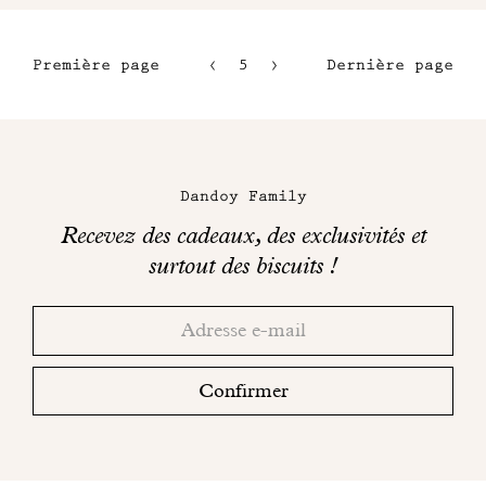
Première page
5
6
Dernière page
2
7
3
8
Maison
4
Dandoy
Dandoy Family
sur
Recevez des cadeaux, des exclusivités et
les
surtout des biscuits !
réseaux
Merci!
Adresse
Consultez
sociaux
email
votre
boite
Confirmer
mail
pour
finaliser
votre