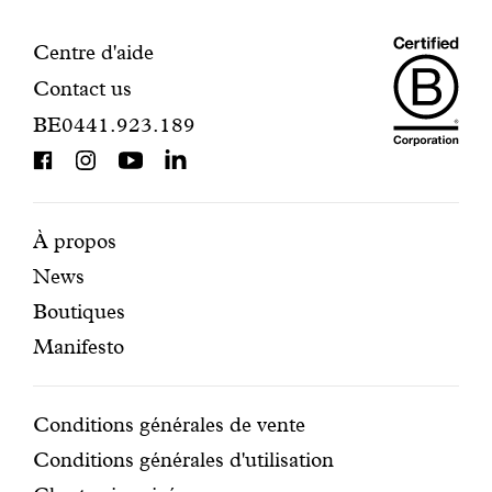
inscription.
Maiso
Informations
Centre d'aide
Contact us
Dando
de
BE0441.923.189
is
contact
BCorp
certifi
Pages
Navigation
À propos
News
mises
secondaire
Boutiques
en
Manifesto
avant
Conditions
Conditions générales de vente
Conditions générales d'utilisation