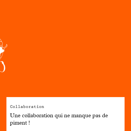
Engagé avec bon sens
Manifesto
Dandoy Family
Boutiques
Mon compte
E-Shop
Collaboration
Une collaboration qui ne manque pas de
piment !