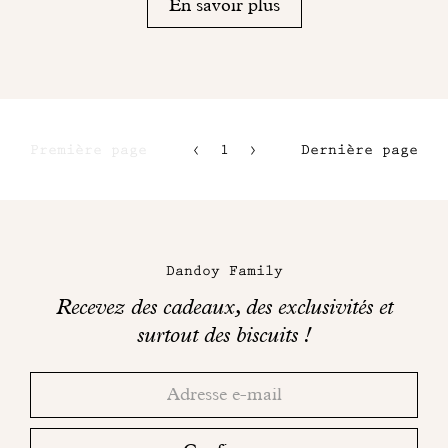
En savoir plus
Première page
1
2
Dernière page
3
4
Maison
Dandoy
Dandoy Family
sur
Recevez des cadeaux, des exclusivités et
les
surtout des biscuits !
réseaux
Merci!
Adresse
Consultez
sociaux
email
votre
boite