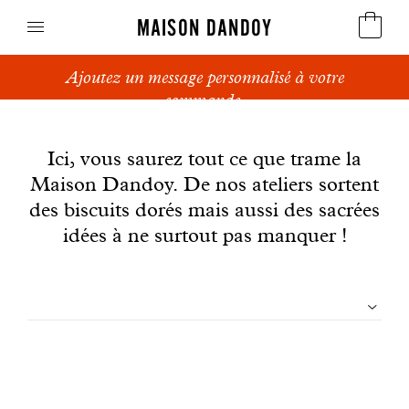
MAISON DANDOY
Ajoutez un message personnalisé à votre
Speculoos
commande.
News
Biscuits
Ici, vous saurez tout ce que trame la
Maison Dandoy. De nos ateliers sortent
Pains sucrés
des biscuits dorés mais aussi des sacrées
Gâteaux
idées à ne surtout pas manquer !
Friandises
Filtrer
Gaufres
les
Cadeaux d'affaires
articles