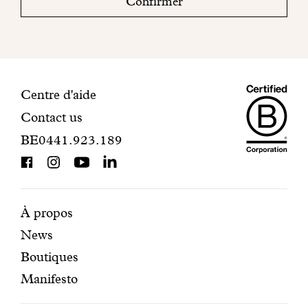
Confirmer
mail
pour
finaliser
votre
inscription.
Maiso
Informations
Centre d'aide
Contact us
Dando
de
BE0441.923.189
is
contact
BCorp
certifi
Pages
Navigation
À propos
News
mises
secondaire
Boutiques
en
Manifesto
avant