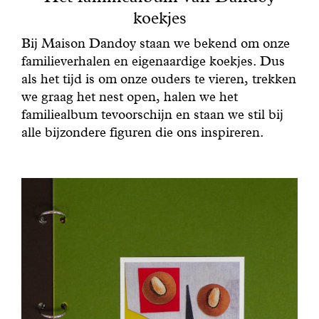
Met gezond verstand
koekjes
Bij Maison Dandoy staan we bekend om onze
Manifesto
familieverhalen en eigenaardige koekjes. Dus
als het tijd is om onze ouders te vieren, trekken
Dandoy Family
we graag het nest open, halen we het
familiealbum tevoorschijn en staan we stil bij
alle bijzondere figuren die ons inspireren.
Boetieks
Mijn account
E-shop