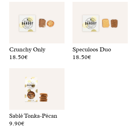
Crunchy Only
Speculoos Duo
18.50€
18.50€
E
H
e
e
n
t
g
b
e
e
w
s
e
t
l
e
Sablé Tonka-Pécan
d
v
9.90€
i
a
E
g
n