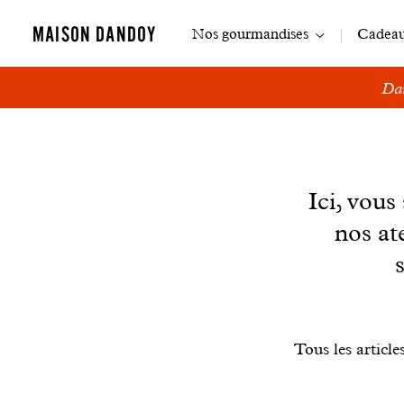
Navigation
MAISON DANDOY
Nos gourmandises
Cadeaux
principale
Dan
News
Ici, vou
nos at
Filtrer
Tous les article
les