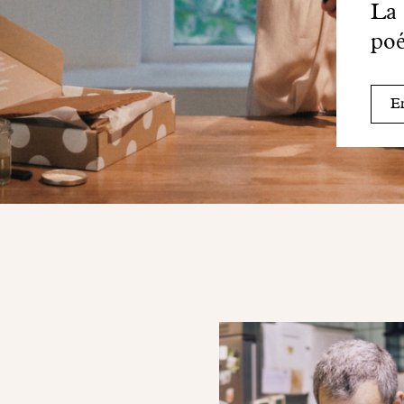
La 
poé
En