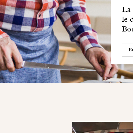
La 
le 
Bo
En