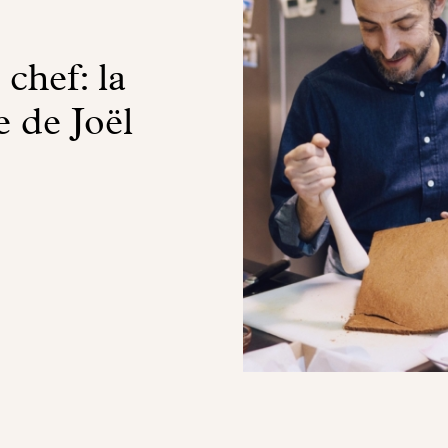
chef: la
 de Joël