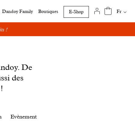
Traduct
Fr
Dandoy Family
Boutiques
E-Shop
disponi
de
ts !
cette
page
andoy. De
ssi des
!
n
Evènement