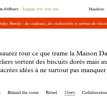
 d'affaires
Engagé avec bon sens
Manifesto
doy Family : des cadeaux, des exclusivités et surtout des biscui
s saurez tout ce que trame la Maison D
eliers sortent des biscuits dorés mais au
sacrées idées à ne surtout pas manquer 
s
Behind the scene
Rituel
News
Collaboratio