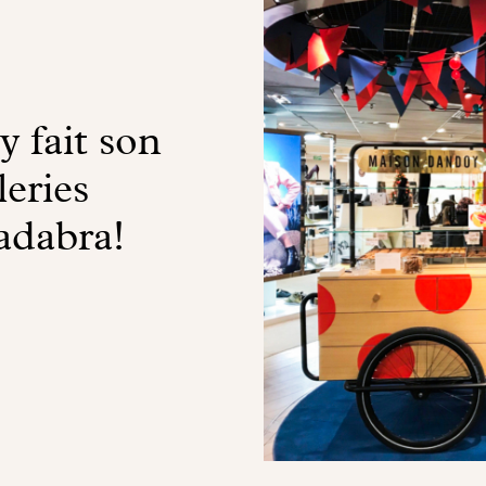
 fait son
eries
adabra!